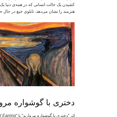
کشیدن یک حالت انسانی که در همه‌ی دنیا یک مع
هنرمند را نشان می‌دهد. تابلوی جیغ در حال حاضر در موزه “Munch Museum” د
دختری با گوشواره مروا
اثر “دختری با گوشواره مروارید” یا “
l Earring