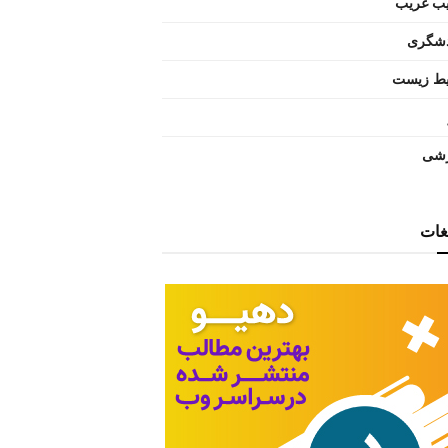
ب غریب
شگری
ط زیست
شی
یغات