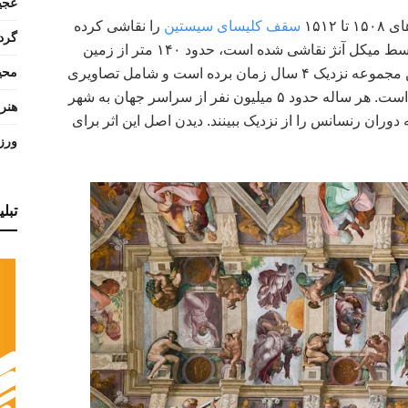
عجی
۱۵۱۲
سقف کلیسای سیستین
را نقاشی کرده
گرد
است. این اثر هنری نفس‌گیر که به استادی توسط میکل آنژ نقاشی شده است، حدود ۱۴۰ متر از زمین
محی
ارتفاع دارد و عرض آن ۱۳ متر است. خلق این مجموعه نزدیک ۴ سال زمان برده است و شامل تصاویری
از جمله “مستی نوح” و “جدایی نور از تاریکی” است. هر ساله حدود ۵ میلیون نفر از سراسر جهان به شهر
هنر
 دوران رنسانس را از نزدیک ببینند. دیدن اصل این اثر برای
ورز
تبل