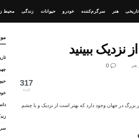
تاریخی
هنر
سرگرم‌کننده
خودرو
حیوانات
زندگی
محیط ز
مو
تار
0
هنر
چهره
317
حیو
بازدید
خود
دانس
هم طرفدار هنر و آثار هنری هستید؟ ۷ اثر بزرگ در جهان وجود دارد که بهتر است از نزدیک و با چشم
زند
سرگ