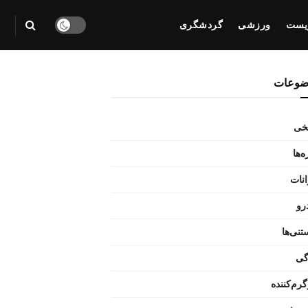
یست
ورزشی
گردشگری
ضوعات
یخی
‌ها
انات
رو
تنی‌ها
گی
رم‌کننده