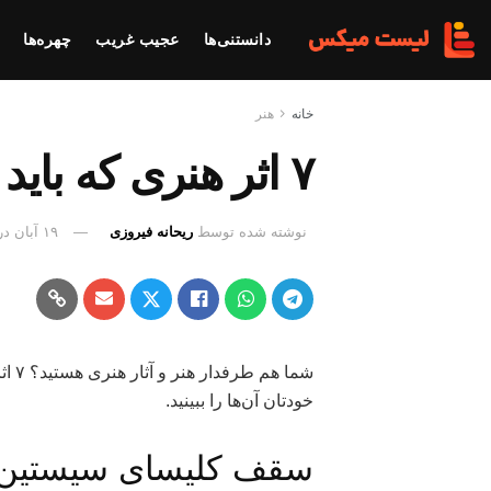
دانستنی‌ها
عجیب غریب
چهره‌ها
خانه
هنر
۷ اثر هنری که باید از نزدیک ببینید
نوشته شده توسط
ریحانه فیروزی
۱۹ آبان
در
شما 
خودتان آن‌ها را ببینید.
سقف کلیسای سیستین