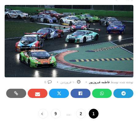
نوشته شده توسط
فاطمه فیروزپور
۱۰ فروردین
0
9
…
2
1