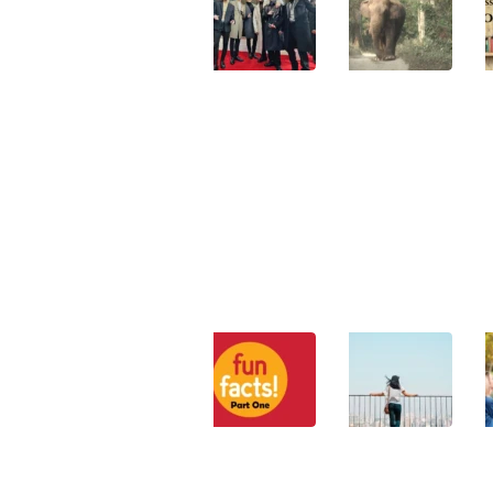
این
های
آهنگ
ده
نگران‌کننده‌ای
های
کتاب،
که
پاپ
خواندن
از
کره
رمان
آن
ای
تاریخی
بی‌خبرید
۲۶
را
فروردین
۲۸
شروع
فروردین
کنید!
۳۰
فروردین
کلیشه‌های
بزرگسالی
۱۰
رایجی
و
حقیقت
که
واقعیت‌های
جالب
دست
ناگزیر
که
و
و
احتمالا
پایتان
تلخ
نمی‌دانستید!