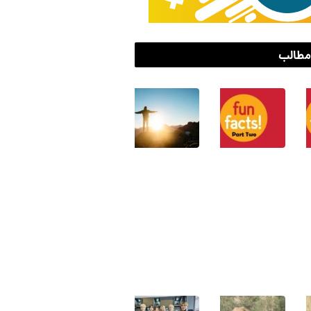
مطالب
۸
۱۰
۱۰
حقیقت
حقیقت
راهکار
جالب
جالب
برای
که
که
بیشتر
احتمالا
احتمالا
مثبت
نمی‌دانستید!
نمی‌دانستید!
فکر
–
–
کردن
بخش
بخش
۰۱
سوم
دوم
اردیبهشت
۰۳
۱۷
اردیبهشت
اردیبهشت
با
واقعیت
پرطرفدارترین