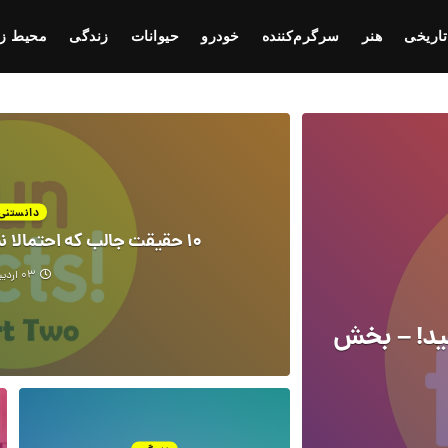
تاریخی
هنر
سرگرم‌کننده
خودرو
حیوانات
زندگی
محیط ز
دانستنی‌
۱۰ حقیقت جالب که احتمالا نمی‌دانستید! – بخش دوم
۰۳ اردیبهشت
تید! – بخش