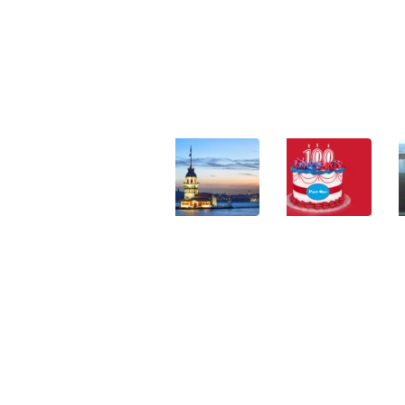
را
آن
–
بسته‌اند
بخش
۲۲
اول
فروردین
۲۴
فروردین
۲۰
فروردین
منطقه
ده
ترکیه
۵۱،
چیزی
و
سرزمینی
که
جاذبه‌های
ناشناخته
در
گردشگری
و
سال
تکرار
ایستگاه
۲۰۲۲
نشدنی
بشقاب‌پرنده‌ها
صد
آن
ساله
۱۴
۱۸
می‌شوند
فروردین
فروردین
–
بخش
اول