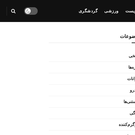
یست
ورزشی
گردشگری
ضوعات
یخی
‌ها
انات
رو
تنی‌ها
گی
رم‌کننده