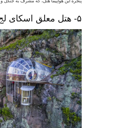
پنجره این هواپیما هتل، که مشرف به جنگل و 
۵- هتل معلق اسکای لج، پرو