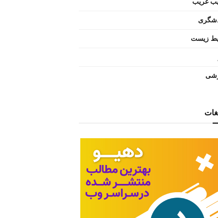
ب غریب
شگری
ط زیست
شی
یغات