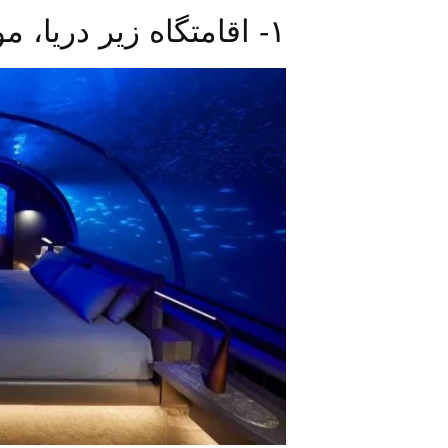
۱- اقامتگاه زیر دریا، موراکا، مالدیو