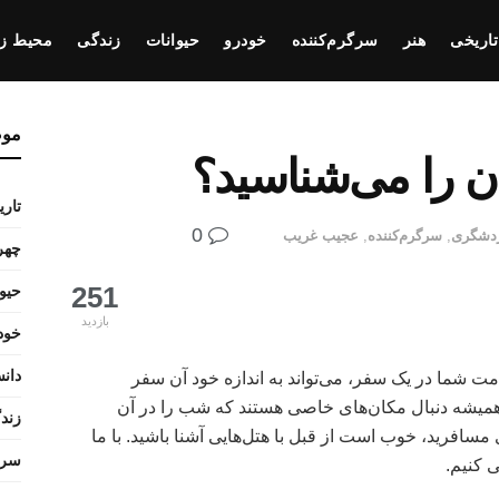
تاریخی
هنر
سرگرم‌کننده
خودرو
حیوانات
زندگی
محیط ز
مو
تار
0
دشگری
,
سرگرم‌کننده
,
عجیب غریب
چهره
251
حیو
بازدید
خود
دانس
مت شما در یک سفر، می‌تواند به اندازه خود آن سفر
جو همیشه دنبال مکان‌های خاصی هستند که شب را در آن
زند
مسافرید، خوب است از قبل با هتل‌هایی آشنا باشید. با ما
سرگ