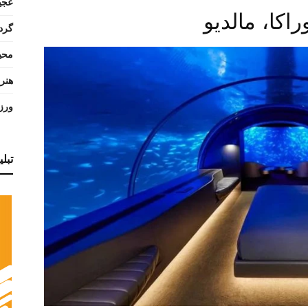
عجی
گرد
محی
هنر
ورز
تبل