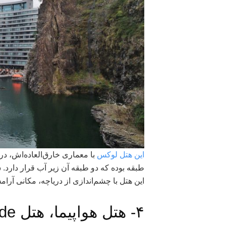
این هتل لوکس
این هتل با چشم‌اندازی از دریاچه، مکانی آرا
۴- هتل هواپیما، هتل Costa Verde، کاستاریکا