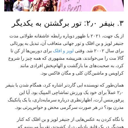
۳. بنیفر ۲٫۰: تور برگشتن به یکدیگر
از یک جهت، ۲۰۲۱ با ظهور دوباره رابطه عاشقانه طولانی مدت
جنیفر لوپز و بن افلک و تور جهانی متعاقب آن، تبدیل به پورتالی
برای سال ۲۰۰۲ شد. وقتی
لوپز و افلک
برای دوربین‌ها از کن تا
گالا مت را می‌خواندند، هنرپیشه مشهوری که همه چیز را شروع
کرد، به صحبت‌های ما بازگشت و الهام‌بخش افرادی مانند
کراویس و ماشین‌گان کلی و مگان فاکس بود.
همان‌طور که نویسنده ابی گاردنر اشاره کرد، همگام شدن با بنیفر
۲٫۰ عملاً برای خود یک ورزش تماشاچی المپیک بود. آیا این
پرفورمنس آرت، اظهارنظری درباره سرمایه‌داری، یا یک پانکینگ
مدرن بود؟ در هر صورت سرگرمی محض و حواس‌پرتی بود.
با نگاه کردن به عکس‌هایی از جنیفر لوپز و بن افلک که کنار
همدیگر در یک قایق بادبانی دراز کشیدند، تقریباً می‌بینیم که