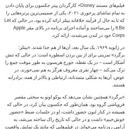
فیلم‌های مستند Disney+ کارگردان پیتر جکسون برای پایان دادن
به تمام تماشای پرخوری ۲۰۲۱، یکی از صمیمی‌ترین پرتره‌هایی را
که تا به حال از فرآیند خلاقانه بیتلز ارائه کرده بود، در حالی که Let
It Be را می‌ساختند و آماده اجرای برنامه در بالای مقر Apple
Corps خود در لندن می‌شدند، ارائه کرد.
در ژانویه ۱۹۶۹. یک سال بعد، آن‌ها از هم جدا شدند. «بیتلز:
برگرد» تمرینی برای از بین بردن اسطوره است: در حالی که تنش
آشکار است – در یک نقطه، جورج هریسون به طور موقت جمع را
ترک می‌کند – چهار نفری معروف هرگز به هم نمی‌خورند. در
عوض، آن‌ها به شکلی متمدنانه، ارتباطی و بالاتر از همه، برادرانه
هستند.
«برگرد» همچنین نشان می‌دهد که یوکو اونو به سختی مقصر
فروپاشی گروه بود. همان‌طور که جکسون بیان کرد، در حالی که
همیشه در کنار لنون حضور داشت، او در جلسات ضبط «حضور
خوش‌خیم» داشت و در حالی که تاریخ راک ساخته می‌شد، به
آرامی روزنامه می‌خواند. در فیلم‌هایی که مانند یک نمایش واقعیت