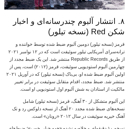
۸. انتشار آلبوم چندرسانه‌ای و اخبار
شکن Red (نسخه تیلور)
قرمز (نسخه تیلور) دومین آلبوم ضبط شده توسط خواننده و
ترانه‌سرای آمریکایی تیلور سوئیفت است که در ۱۲ نوامبر ۲۰۲۱
از طریق Republic Records منتشر شد. این یک ضبط مجدد از
چهارمین آلبوم استودیویی سوئیفت، قرمز (۲۰۱۲) است، پس از
اولین آلبوم ضبط شده او، بی‌باک (نسخه تیلور) که در آوریل ۲۰۲۱
منتشر شد. ضبط مجدد، اقدام متقابل سوئیفت در برابر تغییر
مالکیت از استادان به شش آلبوم اول استودیویی او است.
این آلبوم متشکل از ۳۰ آهنگ، قرمز (نسخه تیلور) شامل
نسخه‌های ضبط شده مجدد ۲۰ آهنگ از نسخه دلوکس رد و تک
آهنگ خیریه سوئیفت در سال ۲۰۱۲ «رونان» است.
نسخه ۱۰ دقیقه‌ای و خلاصه نشده «همه خیلی خوب»؛ ضبط‌های