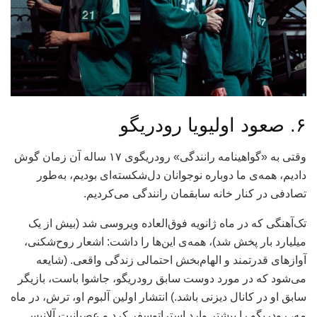
۶. صعود اولیویا رودریگو
وقتی به «گواهینامه رانندگی» رودریگوی ۱۷ ساله آن زمان گوش
دادیم، همه‌ی ما دوباره نوجوانان دل‌شکسته‌ای بودیم، به‌طور
تصادفی در کنار خانه سابقمان رانندگی می‌کردیم.
تک‌آهنگی که در ماه ژانویه فوق‌العاده ویروسی شد (بیش از یک
میلیارد بار پخش شد)، همه‌ی این‌ها را داشت: اشعار روح‌شکنی،
آوازهای قدرتمند و الهام‌بخش احتمالی زندگی واقعی. (شایعه
می‌شود که در مورد دوست سابق رودریگو، جاشوا باست، بازیگر
سابق او در کانال دیزنی باشد.) انتشار اولین آلبوم او، ترش، در ماه
مه، رودریگو را بیشتر وارد استراتوسفر کرد و عصبانیت آلانیس