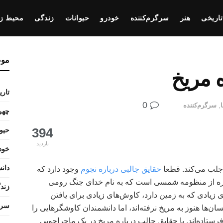
تاریخی
هنر
سرگرم‌کننده
خودرو
حیوانات
زندگی
محیط ز
مو
 مریخ
تار
0
,
سرگرم‌کننده
چهره
394
حیو
بازدید
خود
دانس
 جلب می‌کند. قطعا
حقایق جالبی درباره نجوم
وجود دارد که
یاره از منظومه شمسی است که به نام خدای جنگ رومی
زند
زیادی که به زمین دارد، کاوش‌های زیادی برای یافتن
سرگ
‌ها هنوز به مریخ نرفته‌اند، اما دانشمندان کاوشگرهایی را
فرستاده‌اند. با حقایق جالب درباره مریخ در یک ماجراجویی