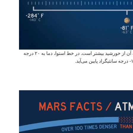
مریخ بسیار سردتر از زمین است، زیرا فاصله آن از خورشید بیشتر است. در خط استوا، دما به ۲۰ درجه