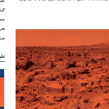
عجی
گرد
محی
هنر
ورز
تبل