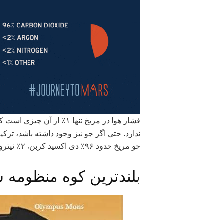
فشار هوا در مریخ تنها ۱٪ ا
ندارد. حتی اگر جو نیز وجود داشته باشد، ترک
جو مریخ حدود ۹۶٪ دی اکسید کربن، ۲٪ نیتروژن ، ۱٪ آرگون و چند عنصر دیگر وجود دارد.
بلندترین کوه منظومه