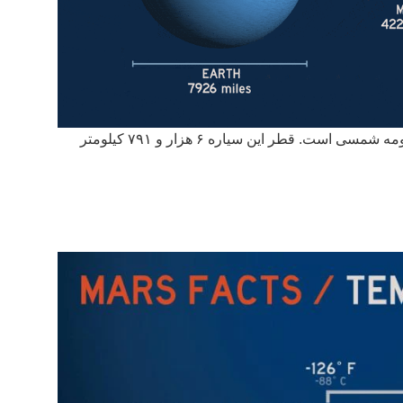
مریخ بعد از عطارد دومین سیاره کوچک منظومه شمسی است. قطر این سیاره ۶ هزار و ۷۹۱ کیلومتر