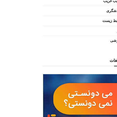
ب غریب
شگری
ط زیست
شی
یغات