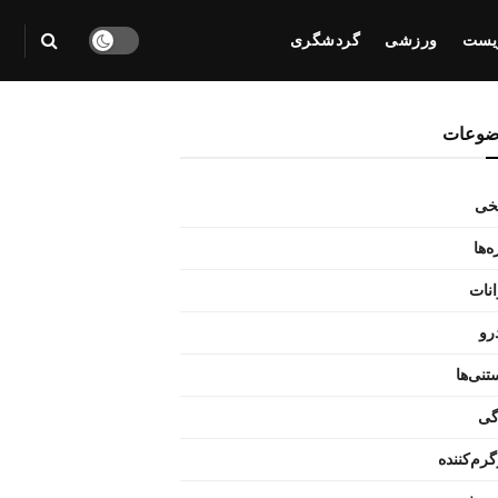
یست
ورزشی
گردشگری
ضوعات
یخی
‌ها
انات
رو
تنی‌ها
گی
رم‌کننده