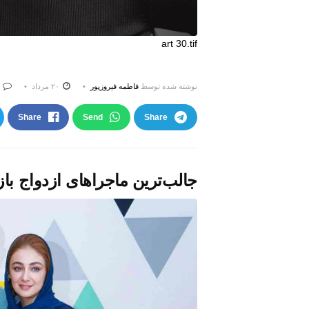
art 30.tif
نوشته شده توسط
فاطمه فیروزپور
۲۰ مرداد
0
Share
Send
Share
جالب‌ترین ماجراهای ازدواج باز