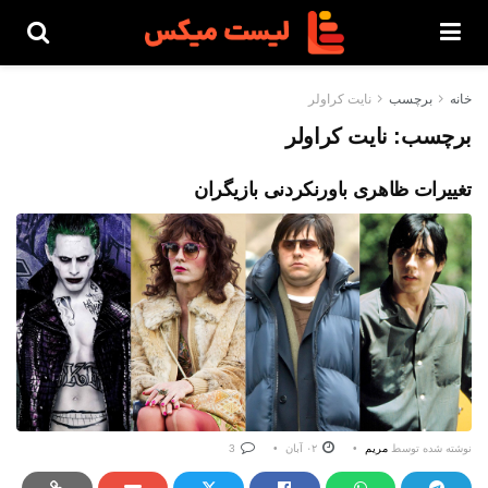
خانه
برچسب
نایت کراولر
برچسب:
نایت کراولر
تغییرات ظاهری باورنکردنی بازیگران
نوشته شده توسط
مریم
۰۲ آبان
3